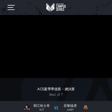
ACS夏季季後賽 - 總決賽
Best of 7
稻江哈士奇
莊敬猛虎
DJT
JJVST